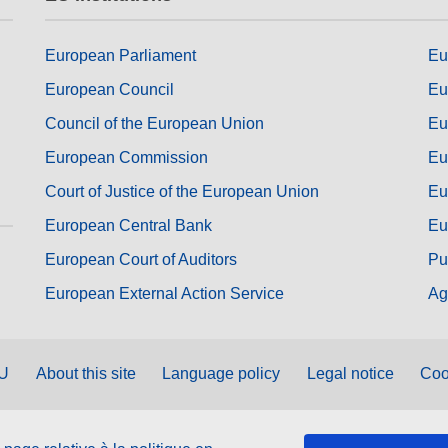
European Parliament
Eu
European Council
Eu
Council of the European Union
Eu
European Commission
Eu
Court of Justice of the European Union
Eu
European Central Bank
Eu
European Court of Auditors
Pu
European External Action Service
Ag
EU
About this site
Language policy
Legal notice
Coo