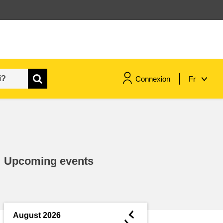
Connexion
Fr
maritime & pêche
migration et intégration
Upcoming events
nutrition, santé & bien-être
leadership du secteur public,
innovation et partage des
◄
August 2026
connaissances