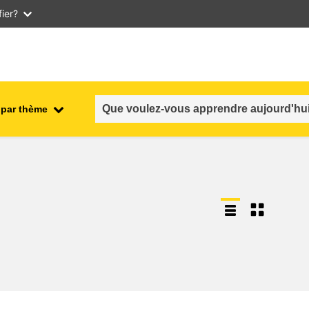
ier?
 par thème
nt
emploi, commerce et économie
salubrité et sécurité alimentaire
n et
fragilité, situations de crise &
résilience
genre, inégalité et inclusion