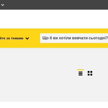
йте за темами
працевлаштування, комерційна
ості
діяльність та економіка
безпечність харчових
продуктів та продовольча
безпека
ний
нестабільність, кризові
ситуації та стійкість
ітні
гендер, нерівність та інклюзія