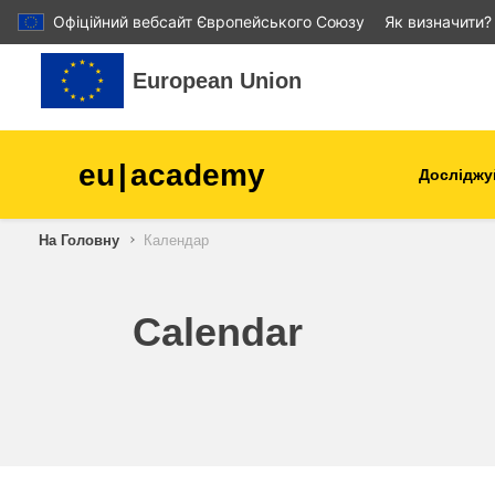
Офіційний вебсайт Європейського Союзу
Як визначити?
Перейти до головного вмісту
European Union
eu
|
academy
Досліджу
Аграрне виробництво і
На Головну
Календар
розвиток сільської місцев
діти та молодь
Calendar
міста, міський і регіональ
розвиток
дані, діджиталізація та нов
технології