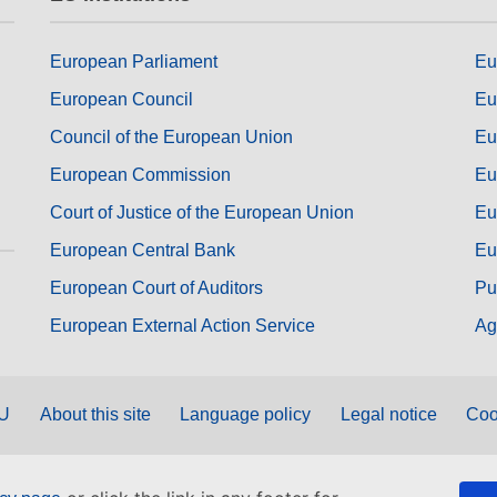
European Parliament
Eu
European Council
Eu
Council of the European Union
Eu
European Commission
Eu
Court of Justice of the European Union
Eu
European Central Bank
Eu
European Court of Auditors
Pu
European External Action Service
Ag
EU
About this site
Language policy
Legal notice
Coo