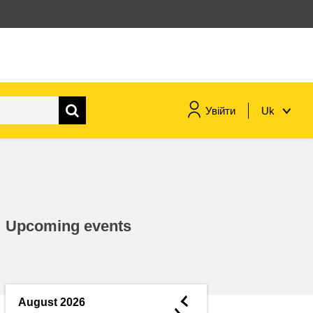
Увійти
Uk
морське судноплавство та
рибальство
міграція та інтеграція
Upcoming events
харчування, здоров'я та
добробут
лідерство в державному
секторі, інновації та обмін
◄
August 2026
знаннями