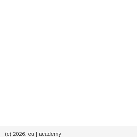
fundamentales, y democracia
marítimo y pesca
migración e integración
nutrición, salud y bienestar
liderazgo, innovación y el intercambio de
conocimientos en el sector público
transporte e infraestructuras
(c) 2026, eu | academy