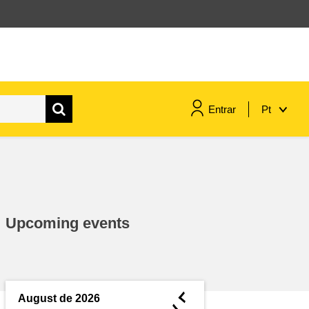
Entrar
Pt
assuntos marítimos e política das
pescas
migração e integração
Upcoming events
nutrição, saúde e bem-estar
liderança do setor público,
inovação e compartilhamento de
◄
August de 2026
conhecimento