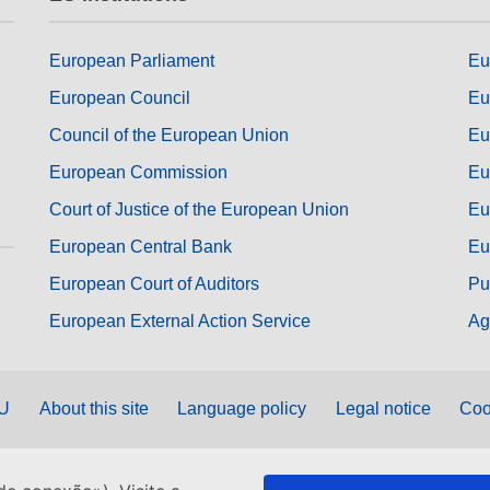
European Parliament
Eu
European Council
Eu
Council of the European Union
Eu
European Commission
Eu
Court of Justice of the European Union
Eu
European Central Bank
Eu
European Court of Auditors
Pu
European External Action Service
Ag
EU
About this site
Language policy
Legal notice
Coo