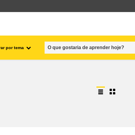
rar por tema
nto
emprego, comércio e economia
cadeia alimentar e segurança
alimentar
fragilidade, situações de crise e
resiliência
gênero, desigualdade e inclusão