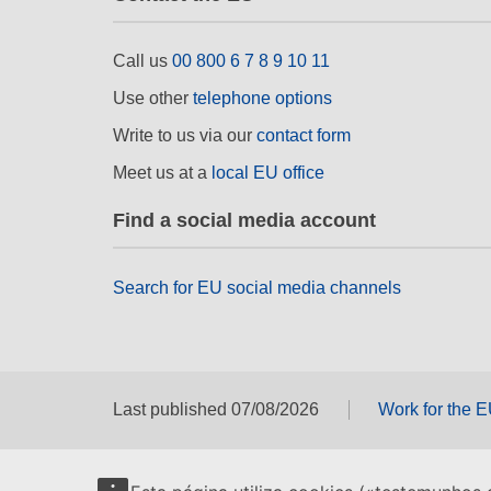
Call us
00 800 6 7 8 9 10 11
Use other
telephone options
Write to us via our
contact form
Meet us at a
local EU office
Find a social media account
Search for EU social media channels
Last published 07/08/2026
Work for the 