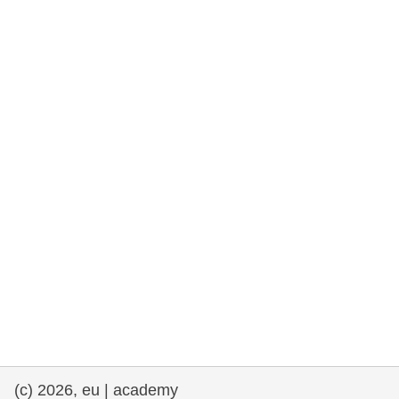
democrazia
marittimo e pesca
migrazione e integrazione
nutrizione, salute e benessere
leadership del settore pubblico,
innovazione e condivisione delle
conoscenze
trasporti e infrastrutture
(c) 2026, eu | academy