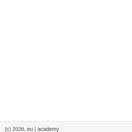
democrazia
marittimo e pesca
migrazione e integrazione
nutrizione, salute e benessere
leadership del settore pubblico,
innovazione e condivisione delle
conoscenze
trasporti e infrastrutture
(c) 2026, eu | academy