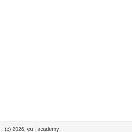
et démocratie
maritime & pêche
migration et intégration
nutrition, santé & bien-être
leadership du secteur public, innovation et
partage des connaissances
transport et infrastructure
(c) 2026, eu | academy