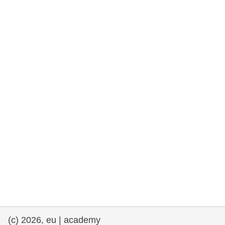
rights, & democracy
maritime & fisheries
migration & integration
nutrition, health & wellbeing
public sector leadership, innovation &
knowledge sharing
transport & infrastructure
(c) 2026, eu | academy