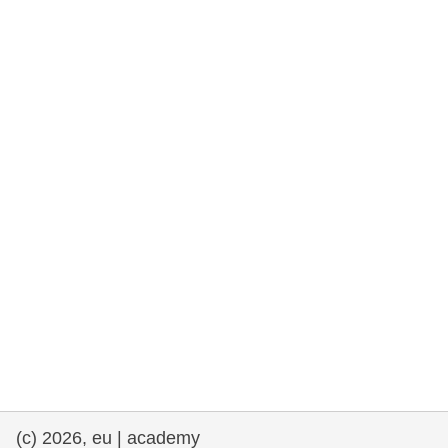
rights, & democracy
maritime & fisheries
migration & integration
nutrition, health & wellbeing
public sector leadership, innovation &
knowledge sharing
transport & infrastructure
(c) 2026, eu | academy