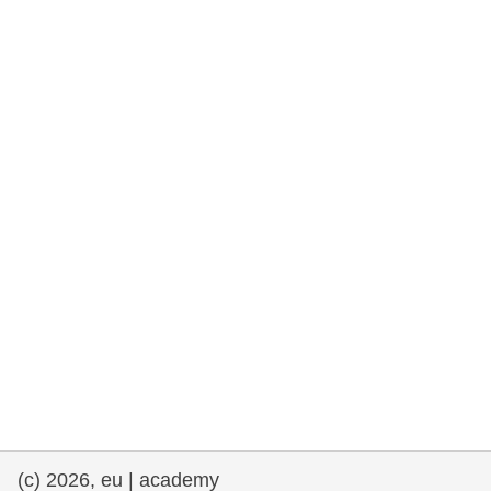
et démocratie
maritime & pêche
migration et intégration
nutrition, santé & bien-être
leadership du secteur public, innovation et
partage des connaissances
transport et infrastructure
(c) 2026, eu | academy