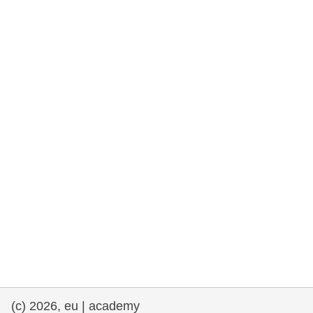
drepturile omului și democrație
maritime si pescuit
migrație și integrare
nutriție, sănătate și bunăstare
leadership în sectorul public, inovare și
schimb de cunoștințe
transport și infrastructură
(c) 2026, eu | academy