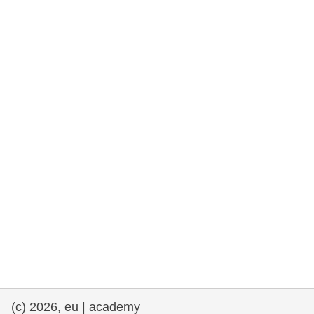
democrazia
marittimo e pesca
migrazione e integrazione
nutrizione, salute e benessere
leadership del settore pubblico,
innovazione e condivisione delle
conoscenze
trasporti e infrastrutture
(c) 2026, eu | academy