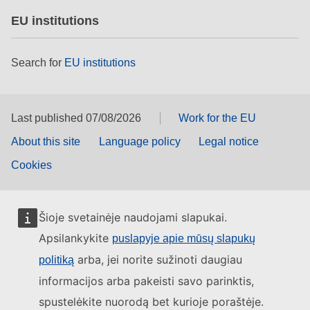
EU institutions
Search for
EU institutions
Last published 07/08/2026
Work for the EU
About this site
Language policy
Legal notice
Cookies
Šioje svetainėje naudojami slapukai.
Apsilankykite
puslapyje apie mūsų slapukų
arba, jei norite sužinoti daugiau
politiką
informacijos arba pakeisti savo parinktis,
spustelėkite nuorodą bet kurioje poraštėje.