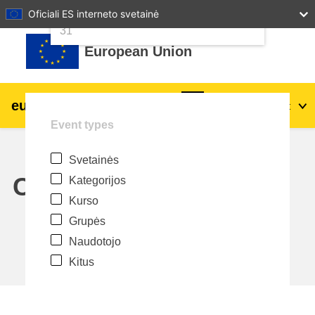
24
25
26
27
28
29
30
Oficiali ES interneto svetainė
Pereiti į pagrindinį turinį
31
European Union
eu
|
academy
Prisijungti
Lt
Event types
Explore by topic:
Svetainės
agriculture & rural development
Calendar
Kategorijos
Kurso
children & youth
Grupės
Naudotojo
cities, urban & regional development
Kitus
data, digital & technology