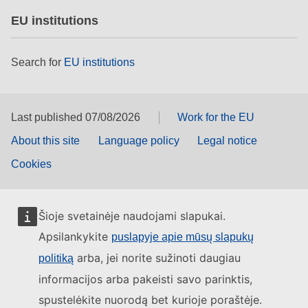
EU institutions
Search for
EU institutions
Last published 07/08/2026
Work for the EU
About this site
Language policy
Legal notice
Cookies
Šioje svetainėje naudojami slapukai.
Apsilankykite
puslapyje apie mūsų slapukų
arba, jei norite sužinoti daugiau
politiką
informacijos arba pakeisti savo parinktis,
spustelėkite nuorodą bet kurioje poraštėje.