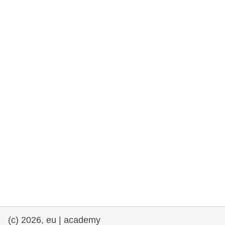
rights, & democracy
maritime & fisheries
migration & integration
nutrition, health & wellbeing
public sector leadership, innovation &
knowledge sharing
transport & infrastructure
(c) 2026, eu | academy