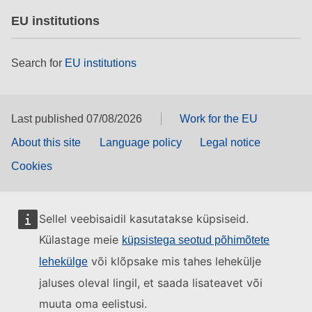
EU institutions
Search for
EU institutions
Last published 07/08/2026
Work for the EU
About this site
Language policy
Legal notice
Cookies
Sellel veebisaidil kasutatakse küpsiseid.
Külastage meie
küpsistega seotud põhimõtete
või klõpsake mis tahes lehekülje
lehekülge
jaluses oleval lingil, et saada lisateavet või
muuta oma eelistusi.