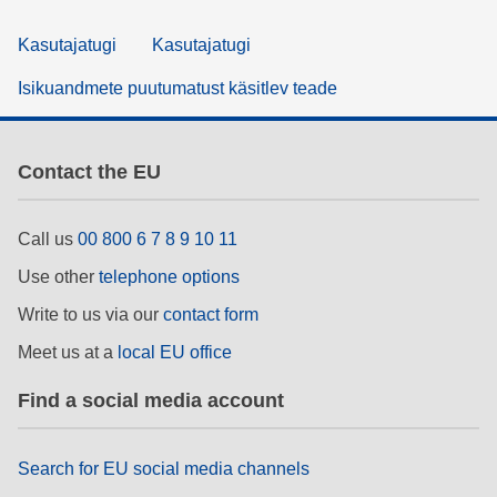
Kasutajatugi
Kasutajatugi
Isikuandmete puutumatust käsitlev teade
Contact the EU
Call us
00 800 6 7 8 9 10 11
Use other
telephone options
Write to us via our
contact form
Meet us at a
local EU office
Find a social media account
Search for EU social media channels