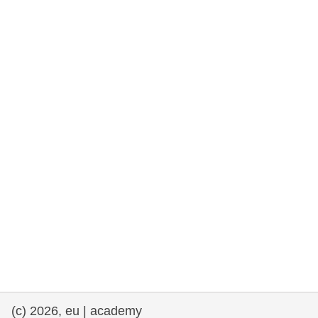
rights, & democracy
maritime & fisheries
migration & integration
nutrition, health & wellbeing
public sector leadership, innovation &
knowledge sharing
transport & infrastructure
(c) 2026, eu | academy