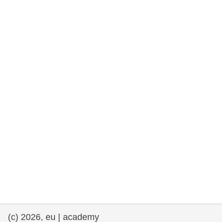
e democracia
assuntos marítimos e política das pescas
migração e integração
nutrição, saúde e bem-estar
liderança do setor público, inovação e
compartilhamento de conhecimento
transporte e infraestrutura
(c) 2026, eu | academy