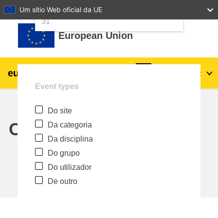
24
25
26
27
28
29
30
Um sítio Web oficial da UE
Ir para o conteúdo principal
31
European Union
eu
|
academy
Entrar
Pt
Event types
Explore by topic:
Do site
agricultura e desenvolvimento rural
Calendar
Da categoria
Da disciplina
crianças e jovens
Do grupo
Do utilizador
cidades, desenvolvimento urbano e
De outro
regional
dados, digital e tecnologia