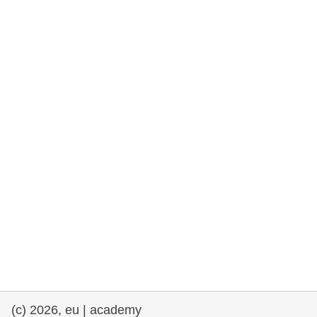
rights, & democracy
maritime & fisheries
migration & integration
nutrition, health & wellbeing
public sector leadership, innovation &
knowledge sharing
transport & infrastructure
(c) 2026, eu | academy