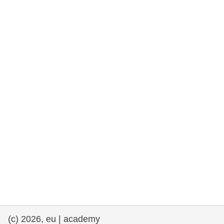
fundamentales, y democracia
marítimo y pesca
migración e integración
nutrición, salud y bienestar
liderazgo, innovación y el intercambio de
conocimientos en el sector público
transporte e infraestructuras
(c) 2026, eu | academy