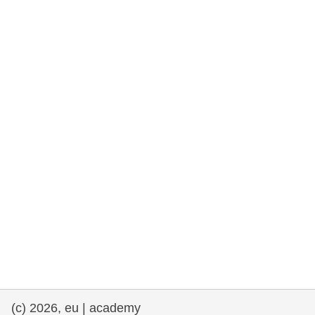
rights, & democracy
maritime & fisheries
migration & integration
nutrition, health & wellbeing
public sector leadership, innovation &
knowledge sharing
transport & infrastructure
(c) 2026, eu | academy