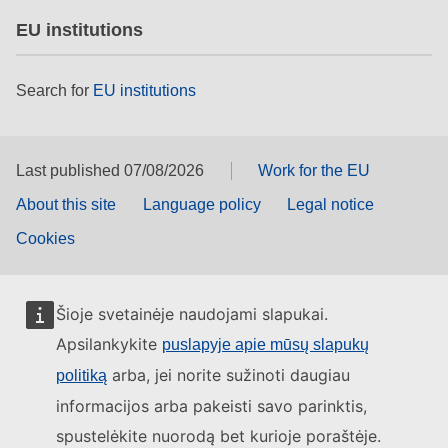
EU institutions
Search for
EU institutions
Last published 07/08/2026
Work for the EU
About this site
Language policy
Legal notice
Cookies
Šioje svetainėje naudojami slapukai.
Apsilankykite
puslapyje apie mūsų slapukų
arba, jei norite sužinoti daugiau
politiką
informacijos arba pakeisti savo parinktis,
spustelėkite nuorodą bet kurioje poraštėje.