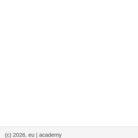
rights, & democracy
maritime & fisheries
migration & integration
nutrition, health & wellbeing
public sector leadership, innovation &
knowledge sharing
transport & infrastructure
(c) 2026, eu | academy