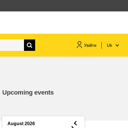
Увійти
Uk
морське судноплавство та
рибальство
міграція та інтеграція
Upcoming events
харчування, здоров'я та
добробут
лідерство в державному
секторі, інновації та обмін
◄
August 2026
знаннями