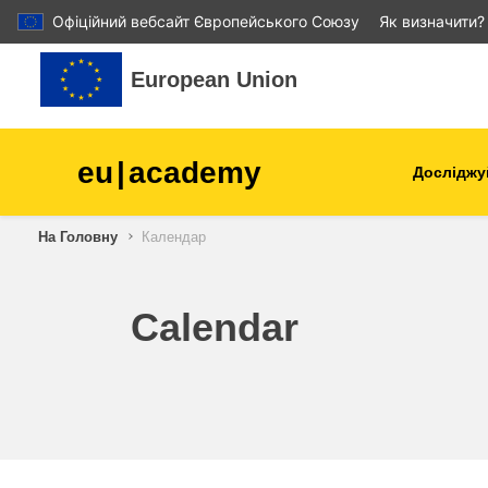
Офіційний вебсайт Європейського Союзу
Як визначити?
Перейти до головного вмісту
European Union
eu
|
academy
Досліджу
Аграрне виробництво і
На Головну
Календар
розвиток сільської місцев
діти та молодь
Calendar
міста, міський і регіональ
розвиток
дані, діджиталізація та нов
технології