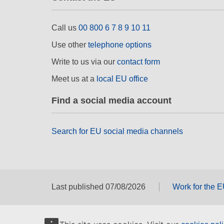
Call us
00 800 6 7 8 9 10 11
Use other
telephone options
Write to us via our
contact form
Meet us at a
local EU office
Find a social media account
Search for EU social media channels
Last published 07/08/2026
Work for the 