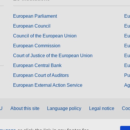
European Parliament
Eu
European Council
Eu
Council of the European Union
Eu
European Commission
Eu
Court of Justice of the European Union
Eu
European Central Bank
Eu
European Court of Auditors
Pu
European External Action Service
Ag
EU
About this site
Language policy
Legal notice
Coo