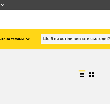
йте за темами
працевлаштування, комерційна
ості
діяльність та економіка
безпечність харчових
продуктів та продовольча
безпека
ний
нестабільність, кризові
ситуації та стійкість
ітні
гендер, нерівність та інклюзія