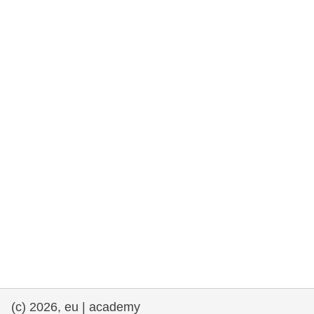
rights, & democracy
maritime & fisheries
migration & integration
nutrition, health & wellbeing
public sector leadership, innovation &
knowledge sharing
transport & infrastructure
(c) 2026, eu | academy