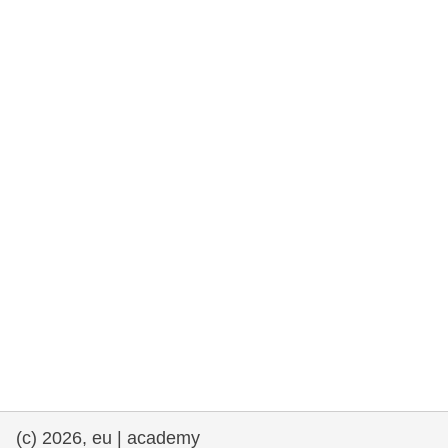
rights, & democracy
maritime & fisheries
migration & integration
nutrition, health & wellbeing
public sector leadership, innovation &
knowledge sharing
transport & infrastructure
(c) 2026, eu | academy