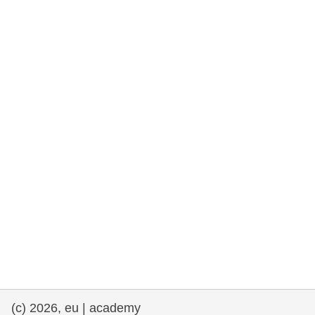
rights, & democracy
maritime & fisheries
migration & integration
nutrition, health & wellbeing
public sector leadership, innovation &
knowledge sharing
transport & infrastructure
(c) 2026, eu | academy