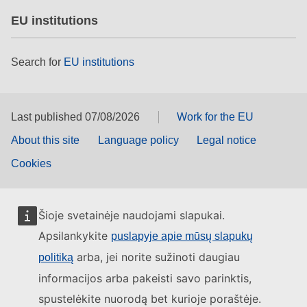
EU institutions
Search for
EU institutions
Last published 07/08/2026
Work for the EU
About this site
Language policy
Legal notice
Cookies
Šioje svetainėje naudojami slapukai.
Apsilankykite
puslapyje apie mūsų slapukų
arba, jei norite sužinoti daugiau
politiką
informacijos arba pakeisti savo parinktis,
spustelėkite nuorodą bet kurioje poraštėje.