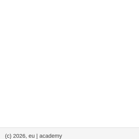
rights, & democracy
maritime & fisheries
migration & integration
nutrition, health & wellbeing
public sector leadership, innovation &
knowledge sharing
transport & infrastructure
(c) 2026, eu | academy