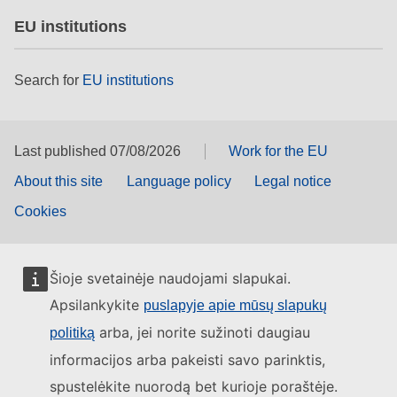
EU institutions
Search for
EU institutions
Last published 07/08/2026
Work for the EU
About this site
Language policy
Legal notice
Cookies
Šioje svetainėje naudojami slapukai.
Apsilankykite
puslapyje apie mūsų slapukų
arba, jei norite sužinoti daugiau
politiką
informacijos arba pakeisti savo parinktis,
spustelėkite nuorodą bet kurioje poraštėje.