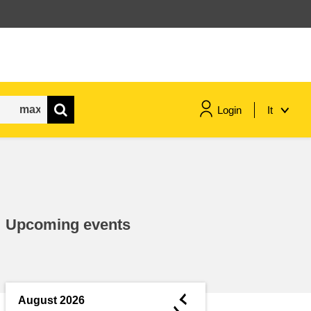
Login
It
marittimo e pesca
migrazione e integrazione
Upcoming events
nutrizione, salute e benessere
leadership del settore pubblico,
innovazione e condivisione delle
◄
August 2026
conoscenze