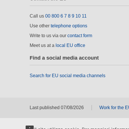
Call us
00 800 6 7 8 9 10 11
Use other
telephone options
Write to us via our
contact form
Meet us at a
local EU office
Find a social media account
Search for EU social media channels
Last published 07/08/2026
Work for the 