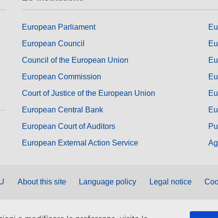
European Parliament
Eu
European Council
Eu
Council of the European Union
Eu
European Commission
Eu
Court of Justice of the European Union
Eu
European Central Bank
Eu
European Court of Auditors
Pu
European External Action Service
Ag
EU
About this site
Language policy
Legal notice
Coo