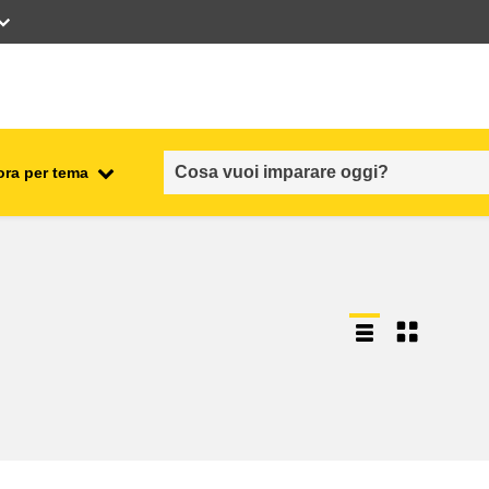
ora per tema
occupazione, commercio ed
economia
sicurezza e protezione alimentare
fragilità, situazioni di crisi e
ionale
resilienza
genere, disuguaglianza e
inclusione