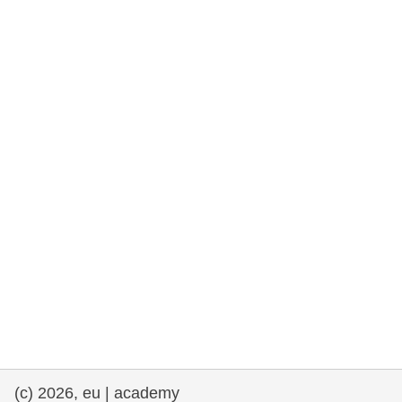
rights, & democracy
maritime & fisheries
migration & integration
nutrition, health & wellbeing
public sector leadership, innovation &
knowledge sharing
transport & infrastructure
(c) 2026, eu | academy