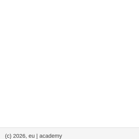
rights, & democracy
maritime & fisheries
migration & integration
nutrition, health & wellbeing
public sector leadership, innovation &
knowledge sharing
Transport und Infrastruktur
(c) 2026, eu | academy