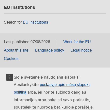
EU institutions
Search for
EU institutions
Last published 07/08/2026
Work for the EU
About this site
Language policy
Legal notice
Cookies
Šioje svetainėje naudojami slapukai.
Apsilankykite
puslapyje apie mūsų slapukų
arba, jei norite sužinoti daugiau
politiką
informacijos arba pakeisti savo parinktis,
spustelėkite nuorodą bet kurioje poraštėje.