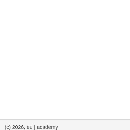
rights, & democracy
maritime & fisheries
migration & integration
nutrition, health & wellbeing
public sector leadership, innovation &
knowledge sharing
transport & infrastructure
(c) 2026, eu | academy