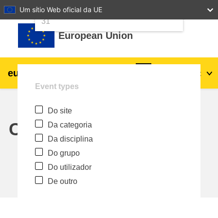
24
25
26
27
28
29
30
Um sítio Web oficial da UE
Ir para o conteúdo principal
31
European Union
eu
|
academy
Entrar
Pt
Event types
Explore by topic:
Do site
agricultura e desenvolvimento rural
Calendar
Da categoria
Da disciplina
crianças e jovens
Do grupo
Do utilizador
cidades, desenvolvimento urbano e
De outro
regional
dados, digital e tecnologia