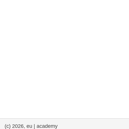
e democracia
assuntos marítimos e política das pescas
migração e integração
nutrição, saúde e bem-estar
liderança do setor público, inovação e
compartilhamento de conhecimento
transporte e infraestrutura
(c) 2026, eu | academy