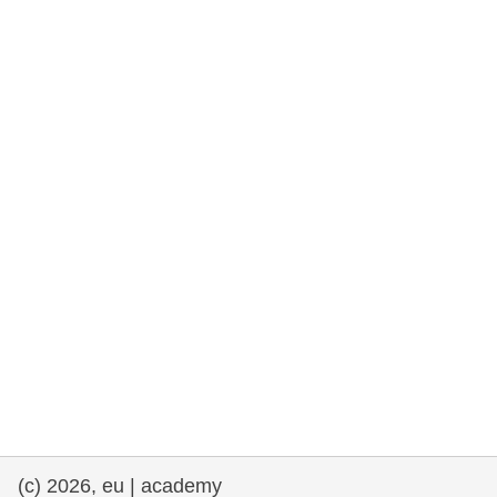
rights, & democracy
maritime & fisheries
migration & integration
nutrition, health & wellbeing
public sector leadership, innovation &
knowledge sharing
transport & infrastructure
(c) 2026, eu | academy