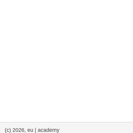
democrazia
marittimo e pesca
migrazione e integrazione
nutrizione, salute e benessere
leadership del settore pubblico,
innovazione e condivisione delle
conoscenze
trasporti e infrastrutture
(c) 2026, eu | academy