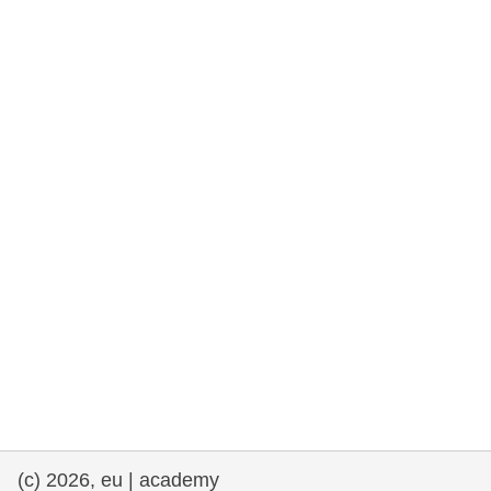
rights, & democracy
maritime & fisheries
migration & integration
nutrition, health & wellbeing
public sector leadership, innovation &
knowledge sharing
transport & infrastructure
(c) 2026, eu | academy