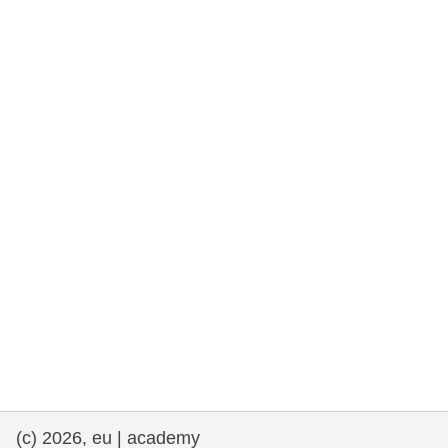
rights, & democracy
maritime & fisheries
migration & integration
nutrition, health & wellbeing
public sector leadership, innovation &
knowledge sharing
transport & infrastructure
(c) 2026, eu | academy