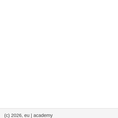
rights, & democracy
maritime & fisheries
migration & integration
nutrition, health & wellbeing
public sector leadership, innovation &
knowledge sharing
transport & infrastructure
(c) 2026, eu | academy