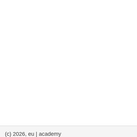
rights, & democracy
maritime & fisheries
migration & integration
nutrition, health & wellbeing
public sector leadership, innovation &
knowledge sharing
transport & infrastructure
(c) 2026, eu | academy