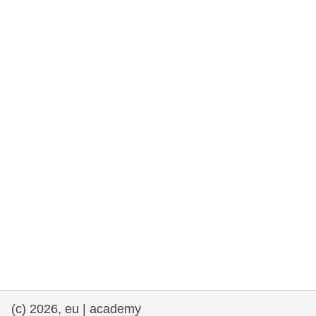
rights, & democracy
maritime & fisheries
migration & integration
nutrition, health & wellbeing
public sector leadership, innovation &
knowledge sharing
transport & infrastructure
(c) 2026, eu | academy