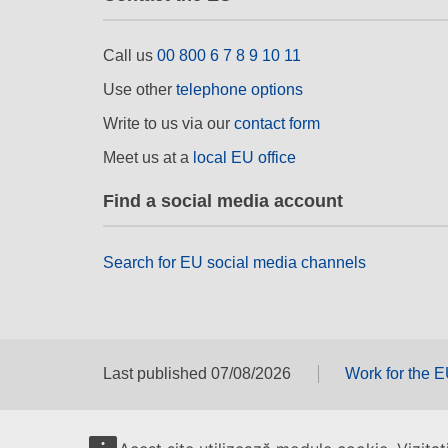
Call us
00 800 6 7 8 9 10 11
Use other
telephone options
Write to us via our
contact form
Meet us at a
local EU office
Find a social media account
Search for EU social media channels
Last published 07/08/2026
Work for the 