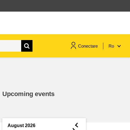
Conectare
Ro
maritime si pescuit
migrație și integrare
Upcoming events
nutriție, sănătate și bunăstare
leadership în sectorul public,
inovare și schimb de cunoștințe
◄
August 2026