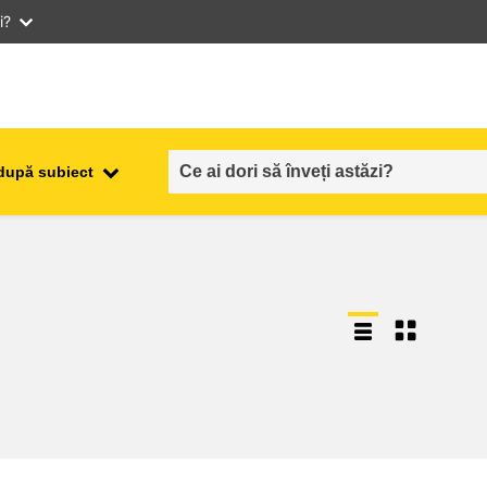
i?
după subiect
ocuparea forţei de muncă,
ala
comerţul şi economia
food safety & security
fragilitate, situații de criză și
reziliență
gen, inegalitate și incluziune