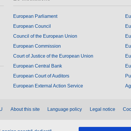
European Parliament
Eu
European Council
Eu
Council of the European Union
Eu
European Commission
Eu
Court of Justice of the European Union
Eu
European Central Bank
Eu
European Court of Auditors
Pu
European External Action Service
Ag
EU
About this site
Language policy
Legal notice
Coo