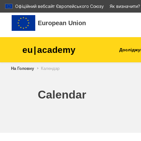
Офіційний вебсайт Європейського Союзу
Як визначити?
Перейти до головного вмісту
European Union
eu
|
academy
Досліджу
Аграрне виробництво і
На Головну
Календар
розвиток сільської місцев
діти та молодь
Calendar
міста, міський і регіональ
розвиток
дані, діджиталізація та нов
технології