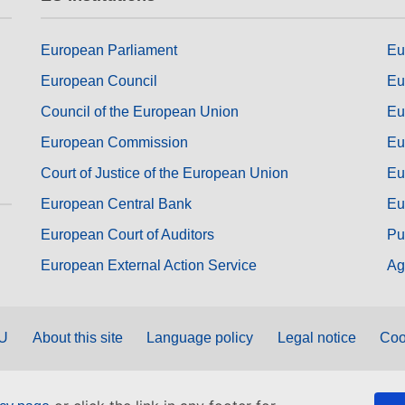
European Parliament
Eu
European Council
Eu
Council of the European Union
Eu
European Commission
Eu
Court of Justice of the European Union
Eu
European Central Bank
Eu
European Court of Auditors
Pu
European External Action Service
Ag
EU
About this site
Language policy
Legal notice
Coo