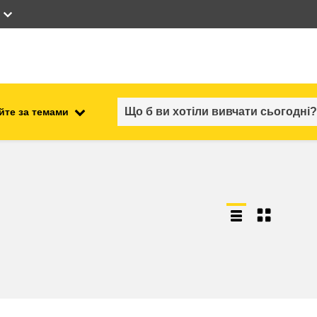
йте за темами
працевлаштування, комерційна
ості
діяльність та економіка
безпечність харчових
продуктів та продовольча
безпека
ний
нестабільність, кризові
ситуації та стійкість
ітні
гендер, нерівність та інклюзія