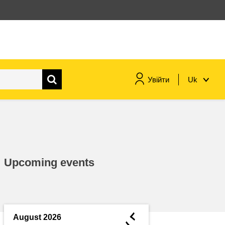
Увійти
Uk
морське судноплавство та
рибальство
міграція та інтеграція
Upcoming events
харчування, здоров'я та
добробут
лідерство в державному
секторі, інновації та обмін
◄
August 2026
знаннями