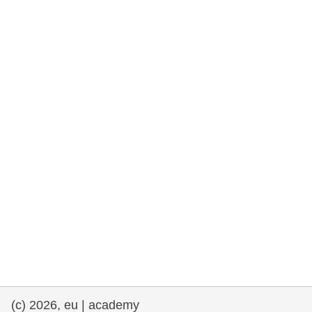
та права людини та демократія
морське судноплавство та рибальство
міграція та інтеграція
харчування, здоров'я та добробут
лідерство в державному секторі,
інновації та обмін знаннями
Транспорт та інфраструктура
(c) 2026, eu | academy