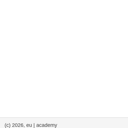
drepturile omului și democrație
maritime si pescuit
migrație și integrare
nutriție, sănătate și bunăstare
leadership în sectorul public, inovare și
schimb de cunoștințe
transport și infrastructură
(c) 2026, eu | academy