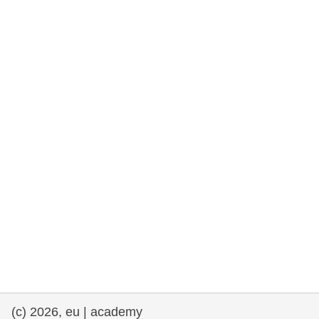
rights, & democracy
maritime & fisheries
migration & integration
nutrition, health & wellbeing
public sector leadership, innovation &
knowledge sharing
transport & infrastructure
(c) 2026, eu | academy