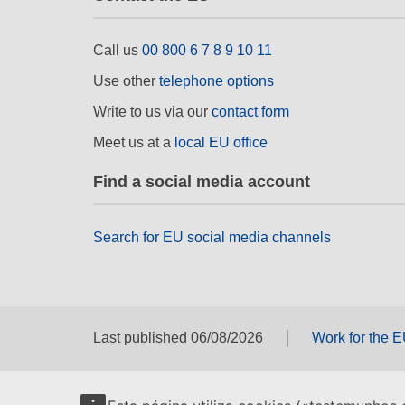
Call us
00 800 6 7 8 9 10 11
Use other
telephone options
Write to us via our
contact form
Meet us at a
local EU office
Find a social media account
Search for EU social media channels
Last published 06/08/2026
Work for the 