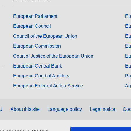
European Parliament
Eu
European Council
Eu
Council of the European Union
Eu
European Commission
Eu
Court of Justice of the European Union
Eu
European Central Bank
Eu
European Court of Auditors
Pu
European External Action Service
Ag
EU
About this site
Language policy
Legal notice
Coo