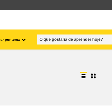
rar por tema
nto
emprego, comércio e economia
cadeia alimentar e segurança
alimentar
fragilidade, situações de crise e
resiliência
gênero, desigualdade e inclusão