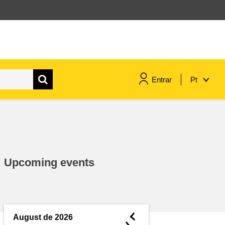
Entrar
Pt
assuntos marítimos e política das
pescas
migração e integração
Upcoming events
nutrição, saúde e bem-estar
liderança do setor público,
inovação e compartilhamento de
◄
August de 2026
conhecimento