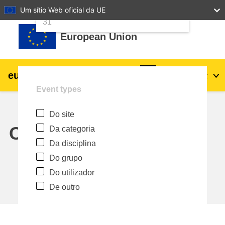
24
25
26
27
28
29
30
Um sítio Web oficial da UE
Ir para o conteúdo principal
31
European Union
eu
|
academy
Entrar
Pt
Event types
Explore by topic:
Do site
agricultura e desenvolvimento rural
Calendar
Da categoria
Da disciplina
crianças e jovens
Do grupo
Do utilizador
cidades, desenvolvimento urbano e
De outro
regional
dados, digital e tecnologia