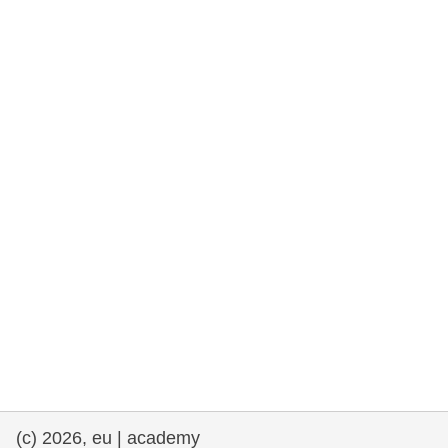
e democracia
assuntos marítimos e política das pescas
migração e integração
nutrição, saúde e bem-estar
liderança do setor público, inovação e
compartilhamento de conhecimento
transporte e infraestrutura
(c) 2026, eu | academy