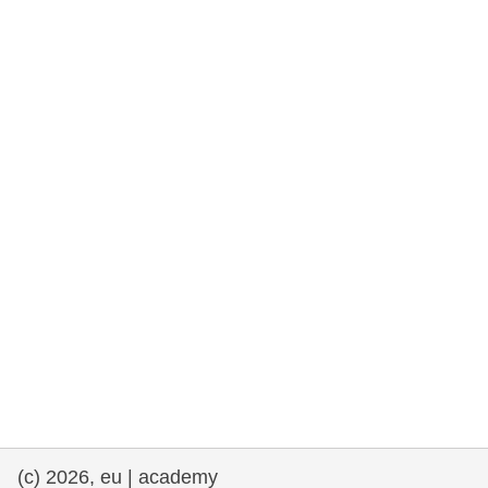
fundamentales, y democracia
marítimo y pesca
migración e integración
nutrición, salud y bienestar
liderazgo, innovación y el intercambio de
conocimientos en el sector público
transporte e infraestructuras
(c) 2026, eu | academy