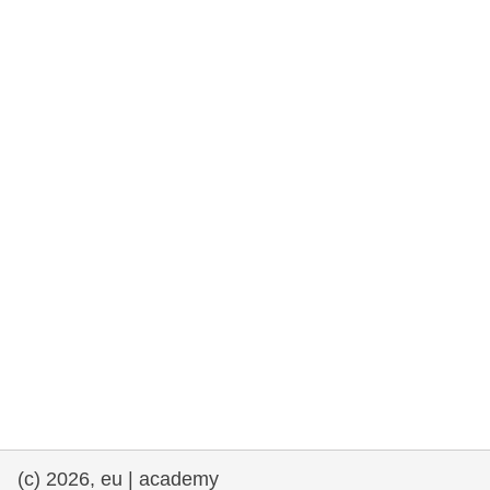
rights, & democracy
maritime & fisheries
migration & integration
nutrition, health & wellbeing
public sector leadership, innovation &
knowledge sharing
transport & infrastructure
(c) 2026, eu | academy