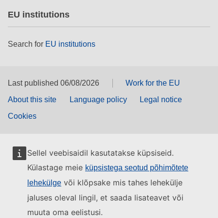
EU institutions
Search for
EU institutions
Last published 06/08/2026
Work for the EU
About this site
Language policy
Legal notice
Cookies
Sellel veebisaidil kasutatakse küpsiseid.
Külastage meie
küpsistega seotud põhimõtete
või klõpsake mis tahes lehekülje
lehekülge
jaluses oleval lingil, et saada lisateavet või
muuta oma eelistusi.