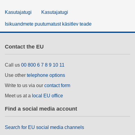
Kasutajatugi
Kasutajatugi
Isikuandmete puutumatust käsitlev teade
Contact the EU
Call us
00 800 6 7 8 9 10 11
Use other
telephone options
Write to us via our
contact form
Meet us at a
local EU office
Find a social media account
Search for EU social media channels