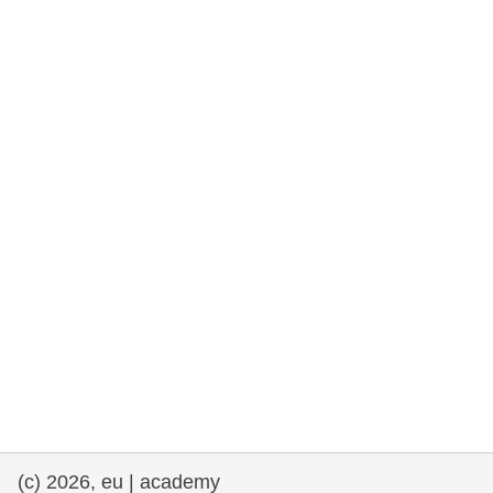
rights, & democracy
maritime & fisheries
migration & integration
nutrition, health & wellbeing
public sector leadership, innovation &
knowledge sharing
transport & infrastructure
(c) 2026, eu | academy