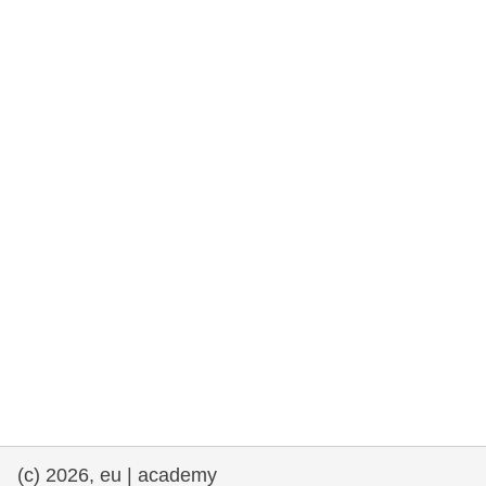
rights, & democracy
maritime & fisheries
migration & integration
nutrition, health & wellbeing
public sector leadership, innovation &
knowledge sharing
transport & infrastructure
(c) 2026, eu | academy