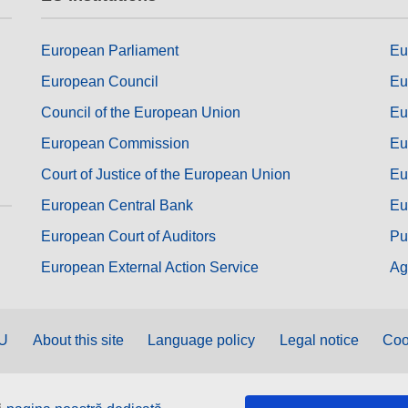
European Parliament
Eu
European Council
Eu
Council of the European Union
Eu
European Commission
Eu
Court of Justice of the European Union
Eu
European Central Bank
Eu
European Court of Auditors
Pu
European External Action Service
Ag
EU
About this site
Language policy
Legal notice
Coo