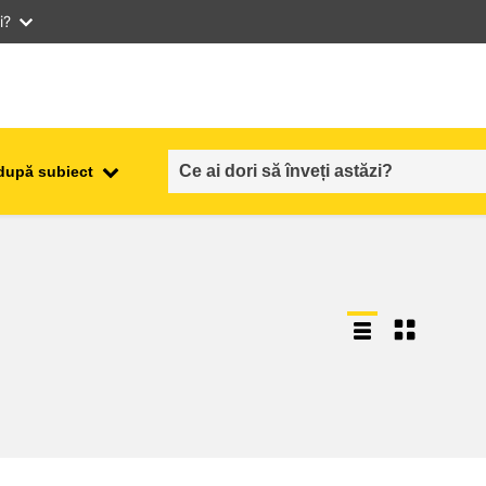
i?
după subiect
ocuparea forţei de muncă,
ala
comerţul şi economia
food safety & security
fragilitate, situații de criză și
reziliență
gen, inegalitate și incluziune