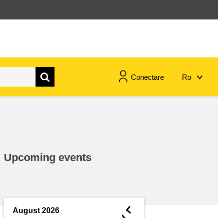
Conectare
Ro
maritime si pescuit
migrație și integrare
Upcoming events
nutriție, sănătate și bunăstare
leadership în sectorul public,
inovare și schimb de cunoștințe
◄
August 2026