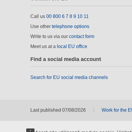
Call us
00 800 6 7 8 9 10 11
Use other
telephone options
Write to us via our
contact form
Meet us at a
local EU office
Find a social media account
Search for EU social media channels
Last published 07/08/2026
Work for the 