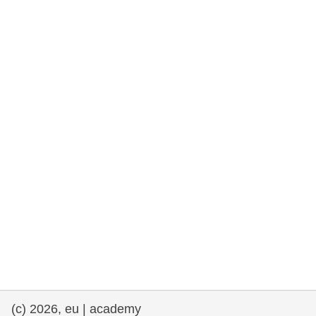
rights, & democracy
maritime & fisheries
migration & integration
nutrition, health & wellbeing
public sector leadership, innovation &
knowledge sharing
transport & infrastructure
(c) 2026, eu | academy